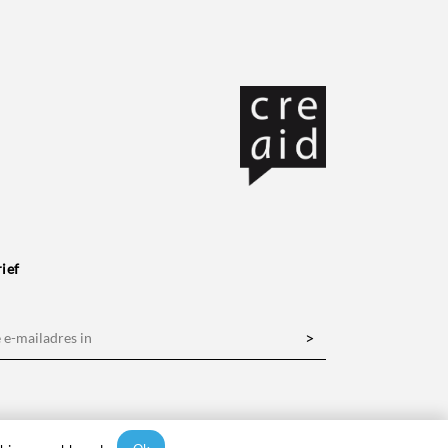
ief
s