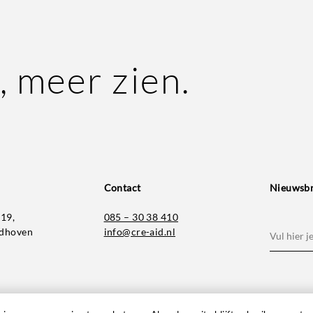
, meer zien.
Contact
Nieuwsbr
 19,
085 – 30 38 410
E-
ndhoven
info@cre-aid.nl
mailadre
(Vereist)