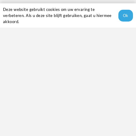
Illustration Ink
Deze website gebruikt cookies om uw ervaring te
Visuele Notulen
Ok
verbeteren. Als u deze site blijft gebruiken, gaat u hiermee
akkoord.
Adres
Hurksestraat 19,
5652 AH, Eindhoven
Contact
085 – 30 38 410
info@cre-aid.nl
Nieuwsbrief
E-
mailadres
(Vereist)